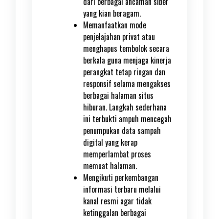
dari berbagai ancaman siber
yang kian beragam.
Memanfaatkan mode
penjelajahan privat atau
menghapus tembolok secara
berkala guna menjaga kinerja
perangkat tetap ringan dan
responsif selama mengakses
berbagai halaman situs
hiburan. Langkah sederhana
ini terbukti ampuh mencegah
penumpukan data sampah
digital yang kerap
memperlambat proses
memuat halaman.
Mengikuti perkembangan
informasi terbaru melalui
kanal resmi agar tidak
ketinggalan berbagai