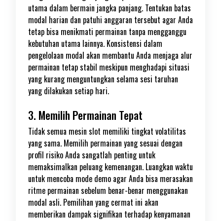
utama dalam bermain jangka panjang. Tentukan batas
modal harian dan patuhi anggaran tersebut agar Anda
tetap bisa menikmati permainan tanpa mengganggu
kebutuhan utama lainnya. Konsistensi dalam
pengelolaan modal akan membantu Anda menjaga alur
permainan tetap stabil meskipun menghadapi situasi
yang kurang menguntungkan selama sesi taruhan
yang dilakukan setiap hari.
3. Memilih Permainan Tepat
Tidak semua mesin slot memiliki tingkat volatilitas
yang sama. Memilih permainan yang sesuai dengan
profil risiko Anda sangatlah penting untuk
memaksimalkan peluang kemenangan. Luangkan waktu
untuk mencoba mode demo agar Anda bisa merasakan
ritme permainan sebelum benar-benar menggunakan
modal asli. Pemilihan yang cermat ini akan
memberikan dampak signifikan terhadap kenyamanan