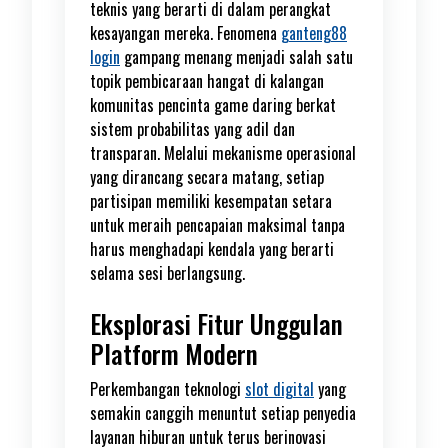
teknis yang berarti di dalam perangkat
kesayangan mereka. Fenomena
ganteng88
login
gampang menang menjadi salah satu
topik pembicaraan hangat di kalangan
komunitas pencinta game daring berkat
sistem probabilitas yang adil dan
transparan. Melalui mekanisme operasional
yang dirancang secara matang, setiap
partisipan memiliki kesempatan setara
untuk meraih pencapaian maksimal tanpa
harus menghadapi kendala yang berarti
selama sesi berlangsung.
Eksplorasi Fitur Unggulan
Platform Modern
Perkembangan teknologi
slot digital
yang
semakin canggih menuntut setiap penyedia
layanan hiburan untuk terus berinovasi