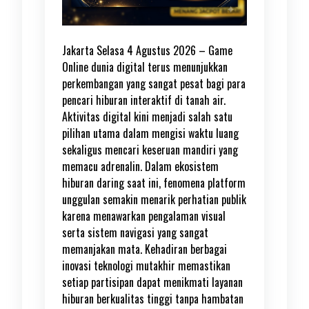
Jakarta Selasa 4 Agustus 2026 – Game
Online dunia digital terus menunjukkan
perkembangan yang sangat pesat bagi para
pencari hiburan interaktif di tanah air.
Aktivitas digital kini menjadi salah satu
pilihan utama dalam mengisi waktu luang
sekaligus mencari keseruan mandiri yang
memacu adrenalin. Dalam ekosistem
hiburan daring saat ini, fenomena platform
unggulan semakin menarik perhatian publik
karena menawarkan pengalaman visual
serta sistem navigasi yang sangat
memanjakan mata. Kehadiran berbagai
inovasi teknologi mutakhir memastikan
setiap partisipan dapat menikmati layanan
hiburan berkualitas tinggi tanpa hambatan