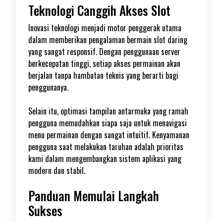
Teknologi Canggih Akses Slot
Inovasi teknologi menjadi motor penggerak utama
dalam memberikan pengalaman bermain slot daring
yang sangat responsif. Dengan penggunaan server
berkecepatan tinggi, setiap akses permainan akan
berjalan tanpa hambatan teknis yang berarti bagi
penggunanya.
Selain itu, optimasi tampilan antarmuka yang ramah
pengguna memudahkan siapa saja untuk menavigasi
menu permainan dengan sangat intuitif. Kenyamanan
pengguna saat melakukan taruhan adalah prioritas
kami dalam mengembangkan sistem aplikasi yang
modern dan stabil.
Panduan Memulai Langkah
Sukses