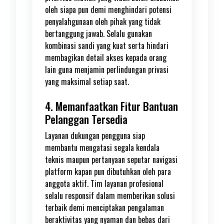
oleh siapa pun demi menghindari potensi
penyalahgunaan oleh pihak yang tidak
bertanggung jawab. Selalu gunakan
kombinasi sandi yang kuat serta hindari
membagikan detail akses kepada orang
lain guna menjamin perlindungan privasi
yang maksimal setiap saat.
4. Memanfaatkan Fitur Bantuan
Pelanggan Tersedia
Layanan dukungan pengguna siap
membantu mengatasi segala kendala
teknis maupun pertanyaan seputar navigasi
platform kapan pun dibutuhkan oleh para
anggota aktif. Tim layanan profesional
selalu responsif dalam memberikan solusi
terbaik demi menciptakan pengalaman
beraktivitas yang nyaman dan bebas dari