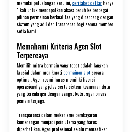
memulai petualangan seru ini,
ceritabet daftar
hanya
1 kali untuk mendapatkan akses penuh ke berbagai
pilihan permainan berkualitas yang dirancang dengan
sistem yang adil dan transparan bagi semua member
setia kami.
Memahami Kriteria Agen Slot
Terpercaya
Memilih mitra bermain yang tepat adalah langkah
krusial dalam menikmati
permainan slot
secara
optimal. Agen resmi harus memiliki lisensi
operasional yang jelas serta sistem keamanan data
yang terenkripsi dengan sangat ketat agar privasi
pemain terjaga.
Transparansi dalam mekanisme pembayaran
kemenangan menjadi poin utama yang harus
diperhatikan. Agen profesional selalu memastikan