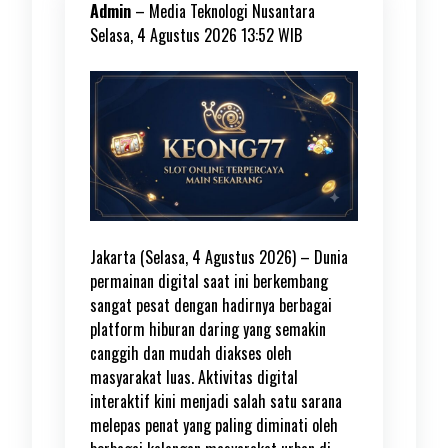
Admin
–
Media Teknologi Nusantara
Selasa, 4 Agustus 2026 13:52 WIB
Jakarta (Selasa, 4 Agustus 2026) – Dunia
permainan digital saat ini berkembang
sangat pesat dengan hadirnya berbagai
platform hiburan daring yang semakin
canggih dan mudah diakses oleh
masyarakat luas. Aktivitas digital
interaktif kini menjadi salah satu sarana
melepas penat yang paling diminati oleh