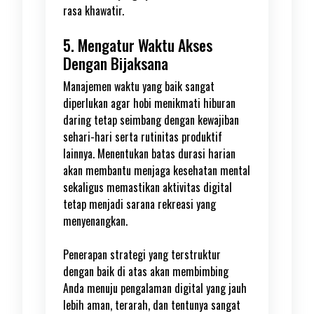
rasa khawatir.
5. Mengatur Waktu Akses
Dengan Bijaksana
Manajemen waktu yang baik sangat
diperlukan agar hobi menikmati hiburan
daring tetap seimbang dengan kewajiban
sehari-hari serta rutinitas produktif
lainnya. Menentukan batas durasi harian
akan membantu menjaga kesehatan mental
sekaligus memastikan aktivitas digital
tetap menjadi sarana rekreasi yang
menyenangkan.
Penerapan strategi yang terstruktur
dengan baik di atas akan membimbing
Anda menuju pengalaman digital yang jauh
lebih aman, terarah, dan tentunya sangat